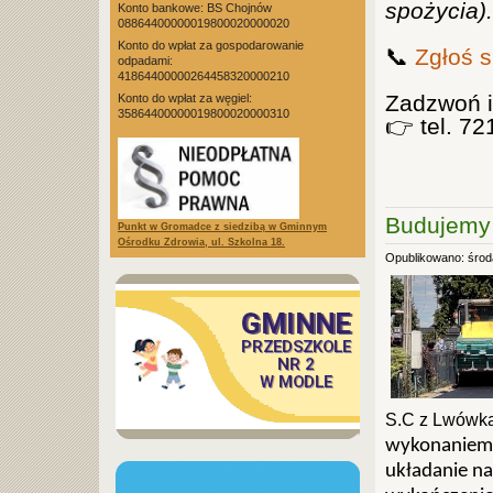
spożycia).
Konto bankowe: BS Chojnów
08864400000019800020000020
Konto do wpłat za gospodarowanie
📞
Zgłoś s
odpadami:
41864400000264458320000210
Zadzwoń 
Konto do wpłat za węgiel:
35864400000019800020000310
👉
tel. 72
Budujemy 
Punkt w Gromadce z siedzibą w Gminnym
Ośrodku Zdrowia, ul. Szkolna 18.
Opublikowano: środa
S.C z Lwówk
wykonaniem 
układanie na