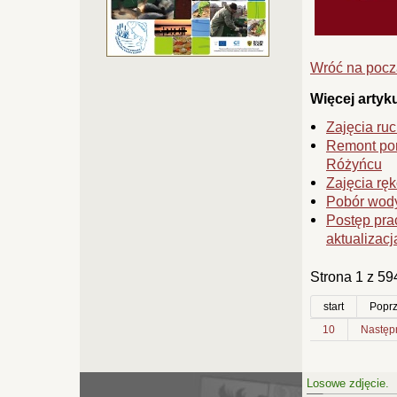
Wróć na pocz
Więcej arty
Zajęcia ru
Remont pom
Różyńcu
Zajęcia rę
Pobór wody
Postęp pra
aktualizacja
Strona 1 z 59
start
Poprz
10
Następn
Losowe zdjęcie.