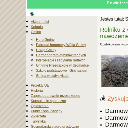
Jesteś tutaj:
S
Aktualności
Kolonia
Rolniku z
Gmina
nawożenie
Herb Gminy
Opublikowano: wtore
Patronat honorowy Wójta Gminy
Urząd Gminy
Harmonogram dyżurów radnych
Interpelacje i zapytania radnych
Gminne Przedszkole w Gromadce
Szkoły podstawowe i Gimnazjum
Gmina w statystykach
Projekty UE
Historia
Zagospodarownie przestrzenne
💰
Zyskuje
Konsultacje społeczne
Ogłoszenia
Darmowa
Punkt Konsultacyjny
Zwierzęta
Darmowe
Turystyka
Darmowe
Gospodarstwa agroturystyczne