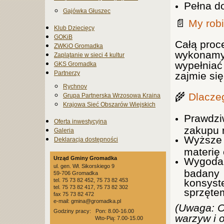
Pełna d
Gajówka Głuszec
📄
My robi
Klub Dziecięcy
GOKiB
Całą proc
ZWKiO Gromadka
wykonamy
Zaplątanie w sieci 4 kultur
wypełniać
GKS Gromadka
Partnerzy
zajmie się
Rychnov
🌾
Dlacze
Grupa Partnerska Wrzosowa Kraina
Krajowa Sieć Obszarów Wiejskich
Prawdzi
Oferta inwestycyjna
zakupu 
Galeria
Wyższe 
Deklaracja dostępności
materię 
Urząd Gminy Gromadka
Wygoda
ul. gen. Wł. Sikorskiego 9
badany 
59-706 Gromadka
tel. 75 73 82 452, 75 73 82 453
konsyst
tel. 75 73 82 417, 75 73 82 302
sprzęte
fax 75 73 82 472
e-mail: gmina@gromadka.pl
(Uwaga: O
Godziny pracy: Pon: 8.00-16.00
warzyw i 
Wto-Pią: 7.00-15.00